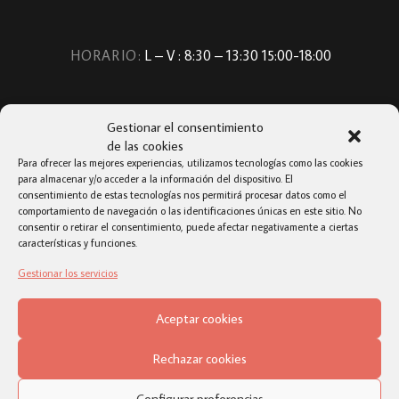
HORARIO:
L – V : 8:30 – 13:30 15:00-18:00
Gestionar el consentimiento
de las cookies
Para ofrecer las mejores experiencias, utilizamos tecnologías como las cookies
para almacenar y/o acceder a la información del dispositivo. El
consentimiento de estas tecnologías nos permitirá procesar datos como el
comportamiento de navegación o las identificaciones únicas en este sitio. No
consentir o retirar el consentimiento, puede afectar negativamente a ciertas
características y funciones.
Gestionar los servicios
TOP
Aceptar cookies
Rechazar cookies
Configurar preferencias
© 2019 · GRUPO IBÉRICA · TODOS LOS DERECHOS RESERVADOS · <
AVISO