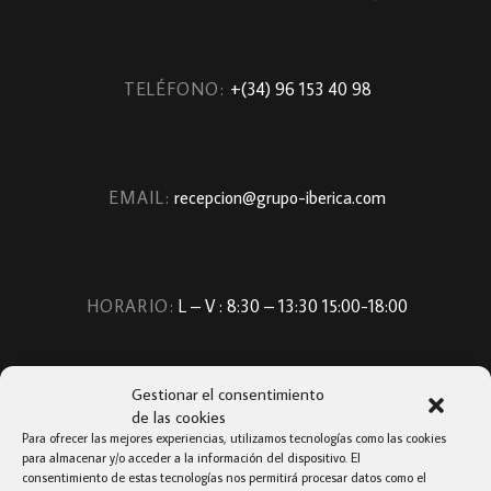
TELÉFONO:
+(34) 96 153 40 98
EMAIL:
recepcion@grupo-iberica.com
HORARIO:
L – V : 8:30 – 13:30 15:00-18:00
Gestionar el consentimiento
de las cookies
Para ofrecer las mejores experiencias, utilizamos tecnologías como las cookies
para almacenar y/o acceder a la información del dispositivo. El
consentimiento de estas tecnologías nos permitirá procesar datos como el